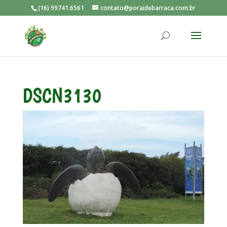
(16) 99741.6561
contato@poraidebarraca.com.br
DSCN3130