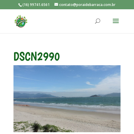
(16) 99741.6561
contato@poraidebarraca.com.br
DSCN2990