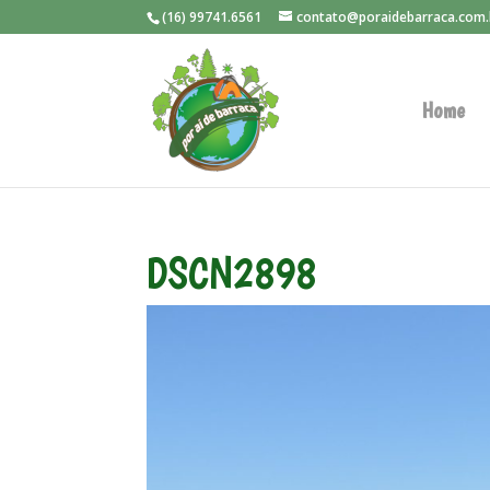
(16) 99741.6561
contato@poraidebarraca.com.
Home
DSCN2898