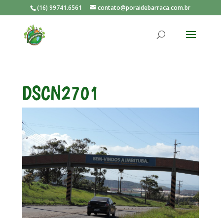
(16) 99741.6561
contato@poraidebarraca.com.br
DSCN2701