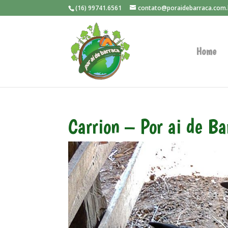
(16) 99741.6561
contato@poraidebarraca.com.
Home
Carrion – Por ai de B