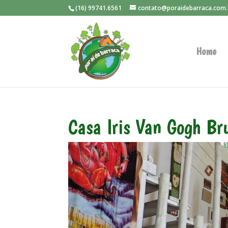
(16) 99741.6561
contato@poraidebarraca.com.
Home
Casa Iris Van Gogh B