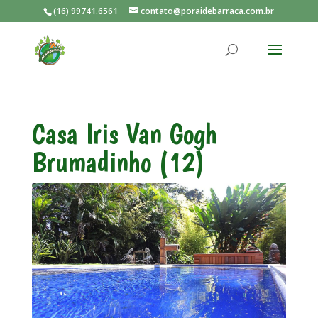
(16) 99741.6561
contato@poraidebarraca.com.br
Casa Iris Van Gogh
Brumadinho (12)