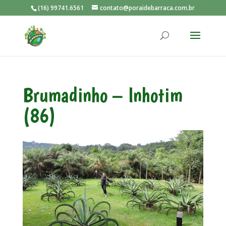
(16) 99741.6561
contato@poraidebarraca.com.br
Brumadinho – Inhotim
(86)