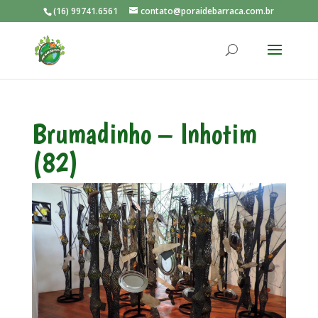
(16) 99741.6561
contato@poraidebarraca.com.br
Brumadinho – Inhotim
(82)