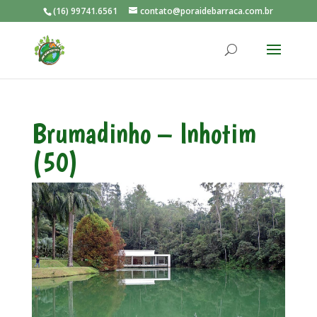
(16) 99741.6561
contato@poraidebarraca.com.br
Brumadinho – Inhotim
(50)