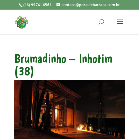
(16) 99741.6561
contato@poraidebarraca.com.br
Brumadinho – Inhotim
(38)