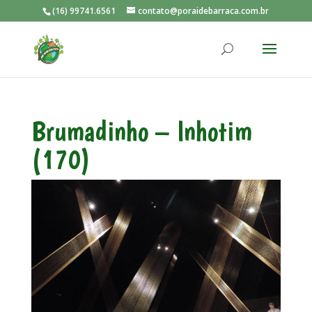
(16) 99741.6561
contato@poraidebarraca.com.br
Brumadinho – Inhotim
(170)