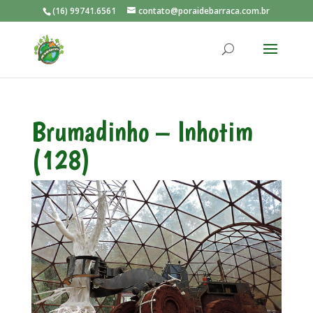
(16) 99741.6561
contato@poraidebarraca.com.br
Brumadinho – Inhotim
(128)