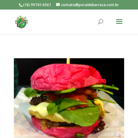
(16) 99741.6561
contato@poraidebarraca.com.br