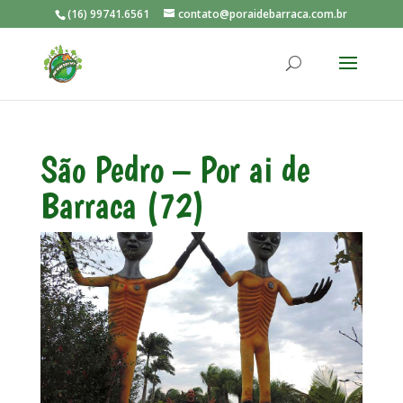
(16) 99741.6561
contato@poraidebarraca.com.br
São Pedro – Por ai de
Barraca (72)