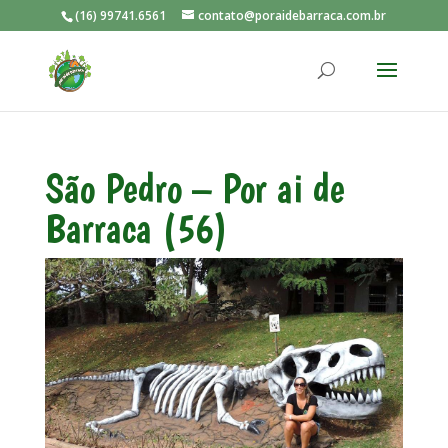
(16) 99741.6561
contato@poraidebarraca.com.br
São Pedro – Por ai de
Barraca (56)