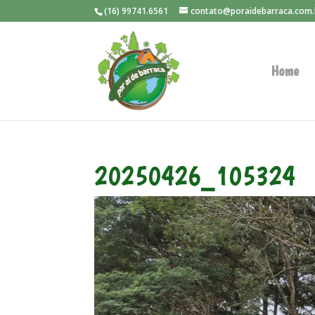
(16) 99741.6561
contato@poraidebarraca.com.
Home
20250426_105324