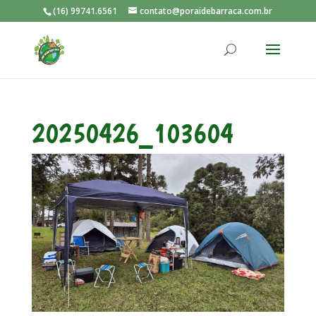
(16) 99741.6561
contato@poraidebarraca.com.br
20250426_103604