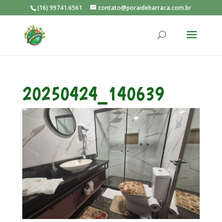
(16) 99741.6561
contato@poraidebarraca.com.br
20250424_140639