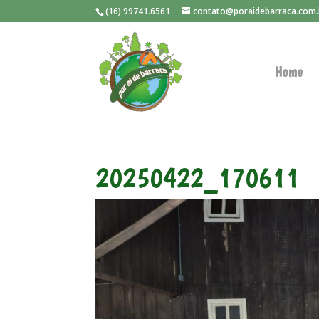
(16) 99741.6561
contato@poraidebarraca.com.
Home
20250422_170611