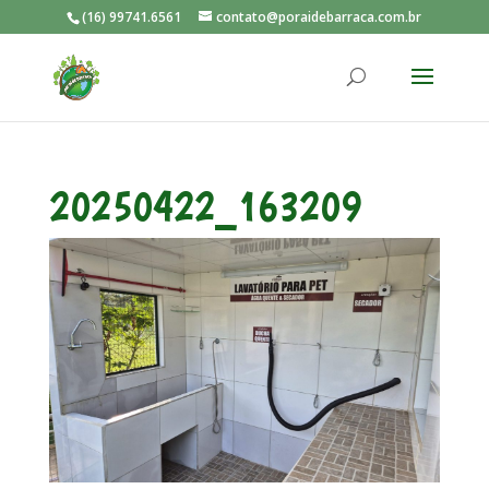
(16) 99741.6561
contato@poraidebarraca.com.br
20250422_163209