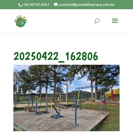
(16) 99741.6561
contato@poraidebarraca.com.br
20250422_162806