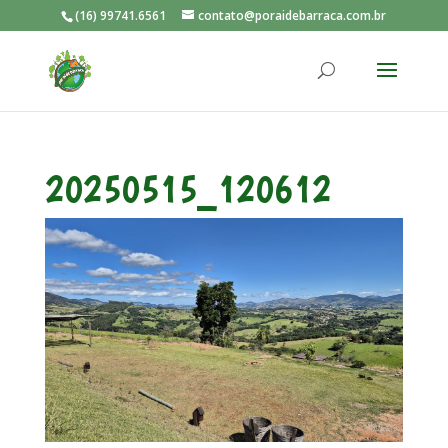
(16) 99741.6561
contato@poraidebarraca.com.br
20250515_120612