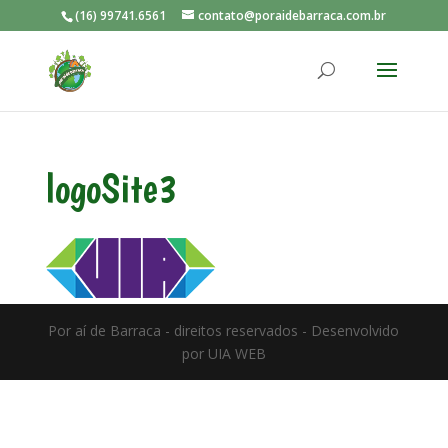
(16) 99741.6561
contato@poraidebarraca.com.br
logoSite3
Por aí de Barraca - direitos reservados - Desenvolvido
por UIA WEB