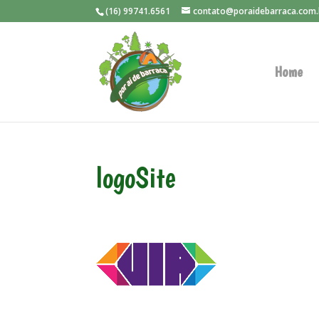
(16) 99741.6561
contato@poraidebarraca.com.
Home
logoSite