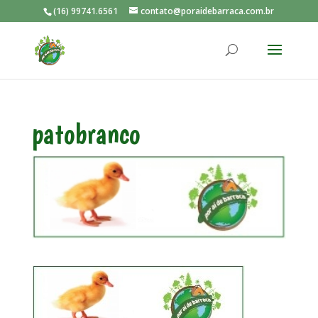
(16) 99741.6561
contato@poraidebarraca.com.br
patobranco