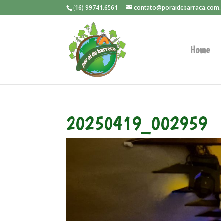
(16) 99741.6561
contato@poraidebarraca.com.
Home
20250419_002959