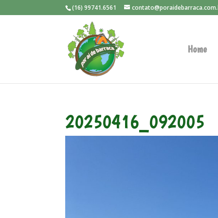
(16) 99741.6561
contato@poraidebarraca.com.
Home
20250416_092005