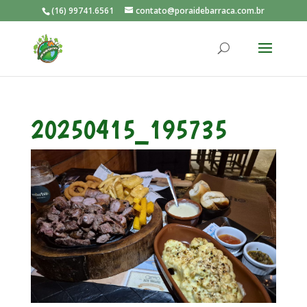
(16) 99741.6561
contato@poraidebarraca.com.br
20250415_195735