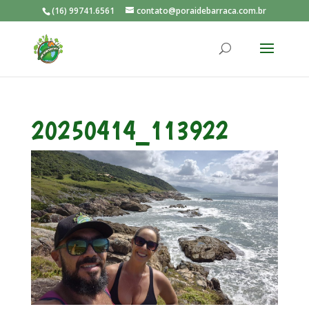
(16) 99741.6561
contato@poraidebarraca.com.br
20250414_113922