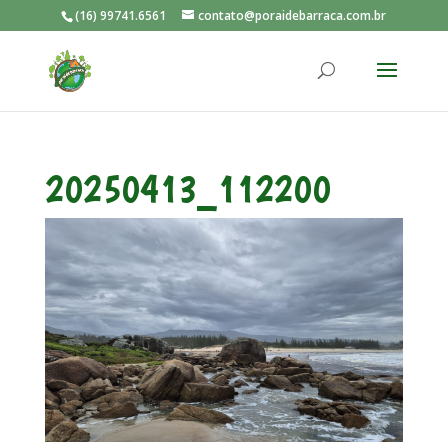
(16) 99741.6561
contato@poraidebarraca.com.br
20250413_112200