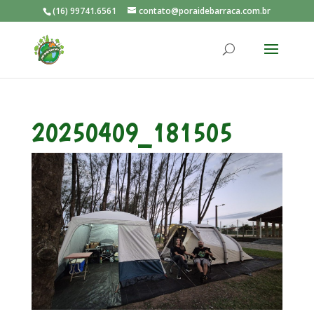
(16) 99741.6561
contato@poraidebarraca.com.br
20250409_181505