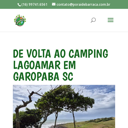
(16) 99741.6561
contato@poraidebarraca.com.br
DE VOLTA AO CAMPING
LAGOAMAR EM
GAROPABA SC