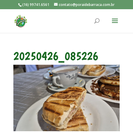
(16) 99741.6561
contato@poraidebarraca.com.br
20250426_085226