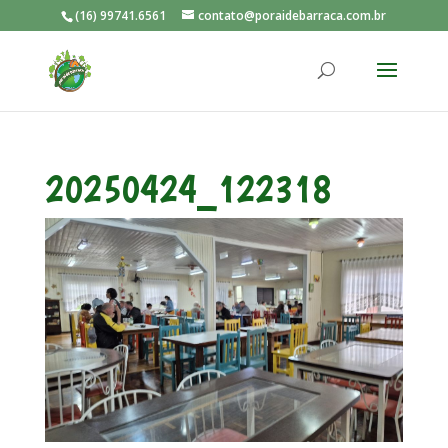
(16) 99741.6561
contato@poraidebarraca.com.br
20250424_122318