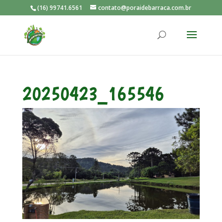
(16) 99741.6561
contato@poraidebarraca.com.br
20250423_165546