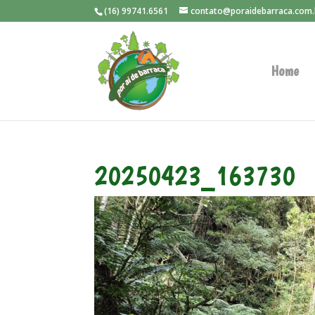
(16) 99741.6561
contato@poraidebarraca.com.
Home
20250423_163730