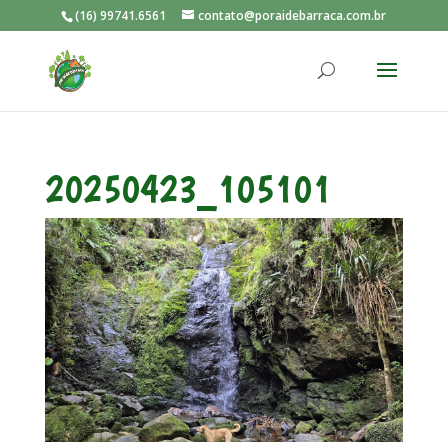
(16) 99741.6561
contato@poraidebarraca.com.br
20250423_105101