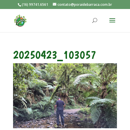
(16) 99741.6561
contato@poraidebarraca.com.br
20250423_103057