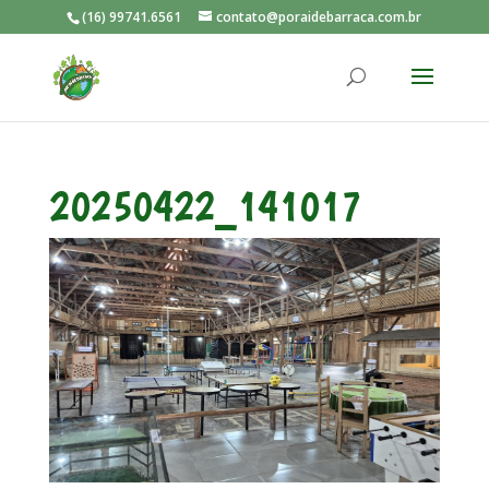
(16) 99741.6561
contato@poraidebarraca.com.br
20250422_141017