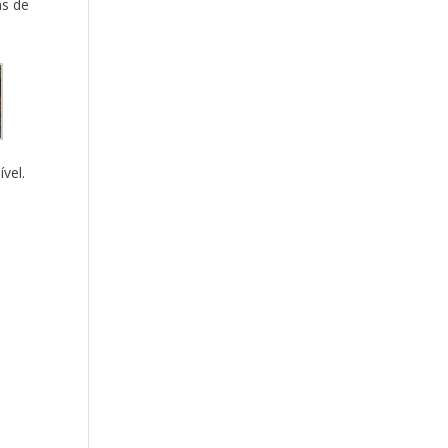
as de
vel.