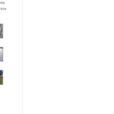
rte
rsos