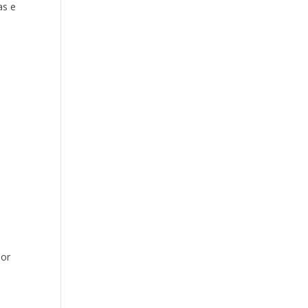
as e
hor