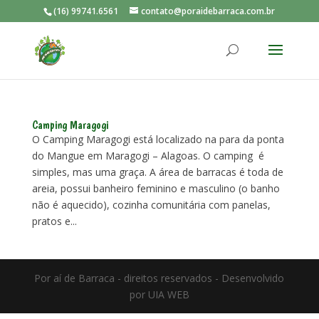
(16) 99741.6561
contato@poraidebarraca.com.br
Camping Maragogi
O Camping Maragogi está localizado na para da ponta
do Mangue em Maragogi – Alagoas. O camping é
simples, mas uma graça. A área de barracas é toda de
areia, possui banheiro feminino e masculino (o banho
não é aquecido), cozinha comunitária com panelas,
pratos e...
Por aí de Barraca - direitos reservados - Desenvolvido
por UIA WEB