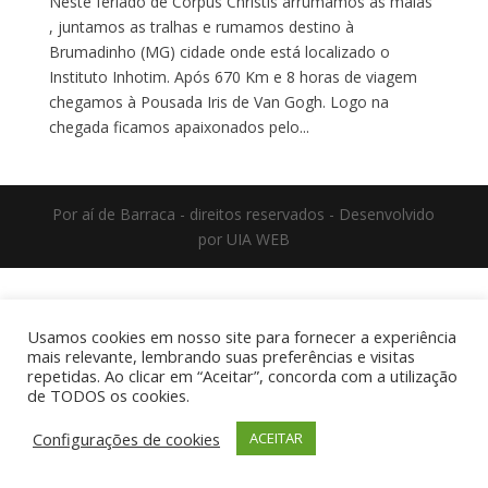
Neste feriado de Corpus Christis arrumamos as malas
, juntamos as tralhas e rumamos destino à
Brumadinho (MG) cidade onde está localizado o
Instituto Inhotim. Após 670 Km e 8 horas de viagem
chegamos à Pousada Iris de Van Gogh. Logo na
chegada ficamos apaixonados pelo...
Por aí de Barraca - direitos reservados - Desenvolvido
por UIA WEB
Usamos cookies em nosso site para fornecer a experiência
mais relevante, lembrando suas preferências e visitas
repetidas. Ao clicar em “Aceitar”, concorda com a utilização
de TODOS os cookies.
Configurações de cookies
ACEITAR