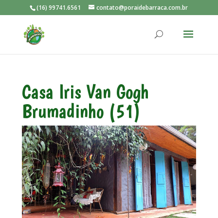
(16) 99741.6561
contato@poraidebarraca.com.br
Casa Iris Van Gogh
Brumadinho (51)