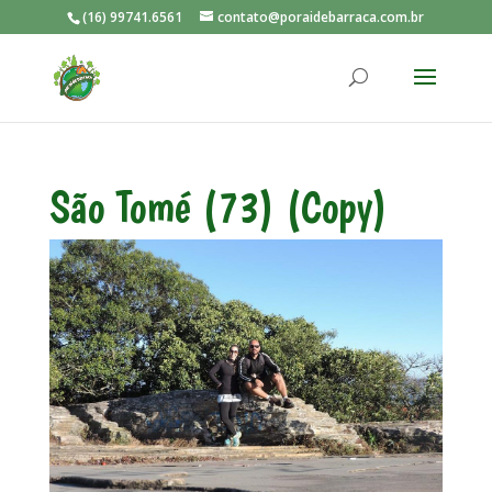
(16) 99741.6561
contato@poraidebarraca.com.br
São Tomé (73) (Copy)