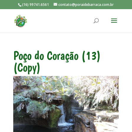
(16) 99741.6561
contato@poraidebarraca.com.br
Poço do Coração (13)
(Copy)