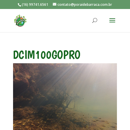
(16) 99741.6561
contato@poraidebarraca.com.br
DCIM100GOPRO