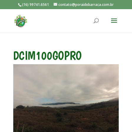
(16) 99741.6561
contato@poraidebarraca.com.br
DCIM100GOPRO