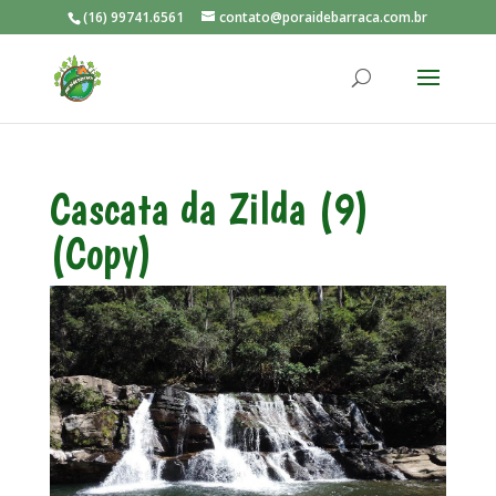
(16) 99741.6561
contato@poraidebarraca.com.br
Cascata da Zilda (9)
(Copy)