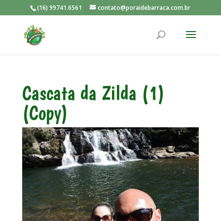
(16) 99741.6561
contato@poraidebarraca.com.br
Cascata da Zilda (1)
(Copy)